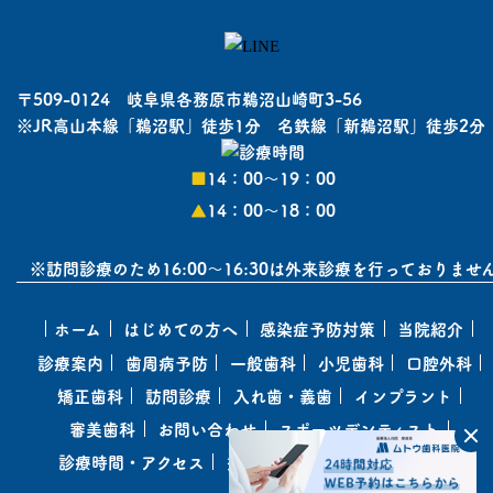
〒509-0124 岐阜県各務原市鵜沼山崎町3-56
※JR高山本線「鵜沼駅」徒歩1分 名鉄線「新鵜沼駅」徒歩2分
■
14：00〜19：00
▲
14：00〜18：00
※訪問診療のため16:00～16:30は外来診療を行っておりませ
ホーム
はじめての方へ
感染症予防対策
当院紹介
診療案内
歯周病予防
一般歯科
小児歯科
口腔外科
矯正歯科
訪問診療
入れ歯・義歯
インプラント
審美歯科
お問い合わせ
スポーツデンティスト
診療時間・アクセス
採用情報
コラム
お知らせ