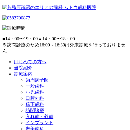
■
14：00〜19：00
▲
14：00〜18：00
※訪問診療のため16:00～16:30は外来診療を行っておりませ
ん
はじめての方へ
当院紹介
診療案内
歯周病予防
一般歯科
小児歯科
口腔外科
矯正歯科
訪問診療
入れ歯・義歯
インプラント
審美歯科