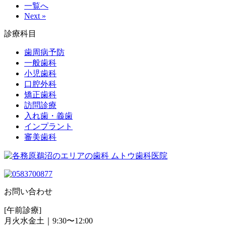
一覧へ
Next »
診療科目
歯周病予防
一般歯科
小児歯科
口腔外科
矯正歯科
訪問診療
入れ歯・義歯
インプラント
審美歯科
お問い合わせ
[午前診療]
月火水金土｜9:30〜12:00