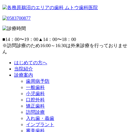
■
14：00〜19：00
▲
14：00〜18：00
※訪問診療のため16:00～16:30は外来診療を行っておりませ
ん
はじめての方へ
当院紹介
診療案内
歯周病予防
一般歯科
小児歯科
口腔外科
矯正歯科
訪問診療
入れ歯・義歯
インプラント
審美歯科