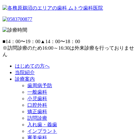
■
14：00〜19：00
▲
14：00〜18：00
※訪問診療のため16:00～16:30は外来診療を行っておりませ
ん
はじめての方へ
当院紹介
診療案内
歯周病予防
一般歯科
小児歯科
口腔外科
矯正歯科
訪問診療
入れ歯・義歯
インプラント
審美歯科