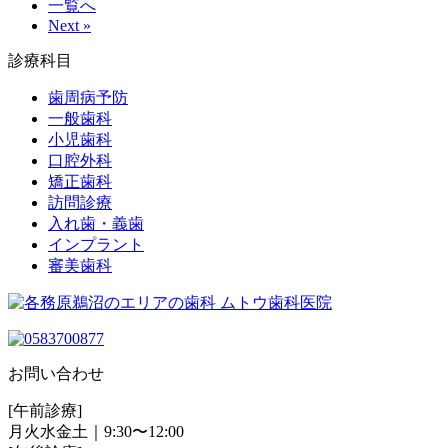
一覧へ
Next »
診療科目
歯周病予防
一般歯科
小児歯科
口腔外科
矯正歯科
訪問診療
入れ歯・義歯
インプラント
審美歯科
お問い合わせ
[午前診療]
月火水金土｜9:30〜12:00