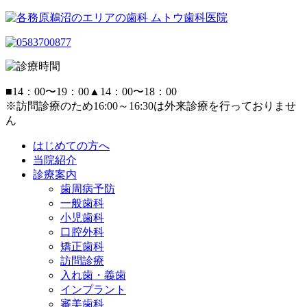
■
14：00〜19：00
▲
14：00〜18：00
※訪問診療のため16:00～16:30は外来診療を行っておりませ
ん
はじめての方へ
当院紹介
診療案内
歯周病予防
一般歯科
小児歯科
口腔外科
矯正歯科
訪問診療
入れ歯・義歯
インプラント
審美歯科