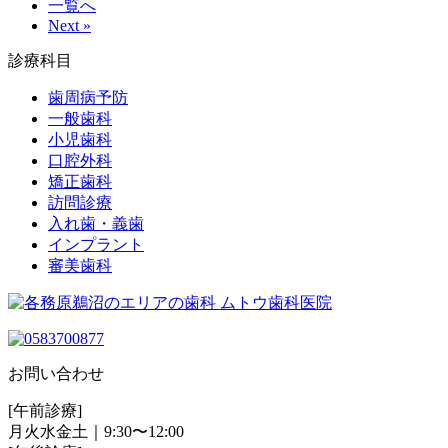
一覧へ
Next »
診療科目
歯周病予防
一般歯科
小児歯科
口腔外科
矯正歯科
訪問診療
入れ歯・義歯
インプラント
審美歯科
お問い合わせ
[午前診療]
月火水金土｜9:30〜12:00