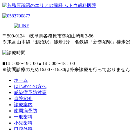
〒509-0124 岐阜県各務原市鵜沼山崎町3-56
※JR高山本線「鵜沼駅」徒歩1分 名鉄線「新鵜沼駅」徒歩2
■
14：00〜19：00
▲
14：00〜18：00
※訪問診療のため16:00～16:30は外来診療を行っておりません
ホーム
はじめての方へ
感染症予防対策
当院紹介
診療案内
歯周病予防
一般歯科
小児歯科
口腔外科