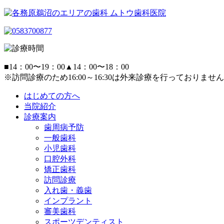
■
14：00〜19：00
▲
14：00〜18：00
※訪問診療のため16:00～16:30は外来診療を行っておりません
はじめての方へ
当院紹介
診療案内
歯周病予防
一般歯科
小児歯科
口腔外科
矯正歯科
訪問診療
入れ歯・義歯
インプラント
審美歯科
スポーツデンティスト