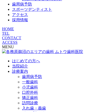
歯周病予防
スポーツデンティスト
アクセス
採用情報
HOME
TEL
CONTACT
ACCESS
MENU
はじめての方へ
当院紹介
診療案内
歯周病予防
一般歯科
小児歯科
口腔外科
矯正歯科
訪問診療
入れ歯・義歯