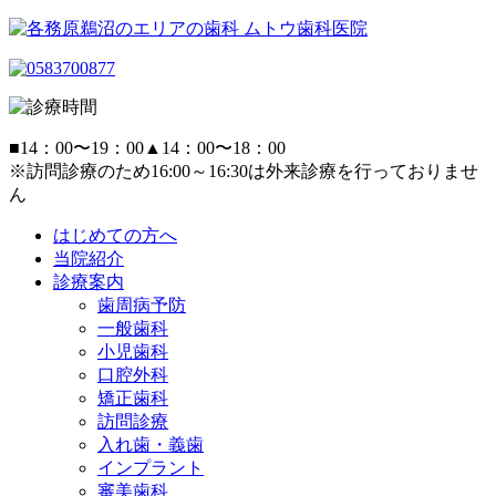
■
14：00〜19：00
▲
14：00〜18：00
※訪問診療のため16:00～16:30は外来診療を行っておりませ
ん
はじめての方へ
当院紹介
診療案内
歯周病予防
一般歯科
小児歯科
口腔外科
矯正歯科
訪問診療
入れ歯・義歯
インプラント
審美歯科