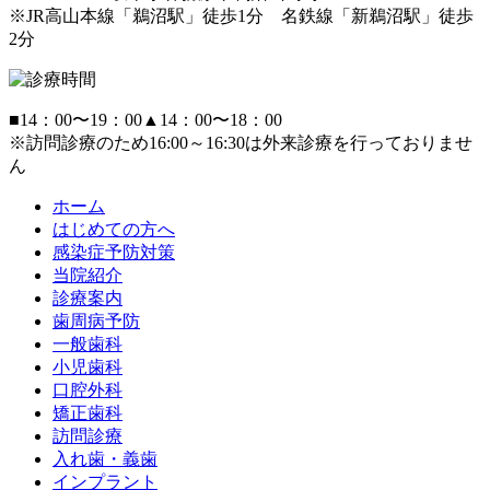
※JR高山本線「鵜沼駅」徒歩1分 名鉄線「新鵜沼駅」徒歩
2分
■
14：00〜19：00
▲
14：00〜18：00
※訪問診療のため16:00～16:30は外来診療を行っておりませ
ん
ホーム
はじめての方へ
感染症予防対策
当院紹介
診療案内
歯周病予防
一般歯科
小児歯科
口腔外科
矯正歯科
訪問診療
入れ歯・義歯
インプラント